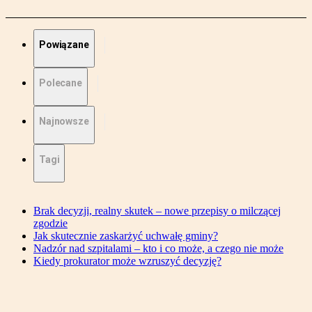
Powiązane
Polecane
Najnowsze
Tagi
Brak decyzji, realny skutek – nowe przepisy o milczącej
zgodzie
Jak skutecznie zaskarżyć uchwałę gminy?
Nadzór nad szpitalami – kto i co może, a czego nie może
Kiedy prokurator może wzruszyć decyzję?