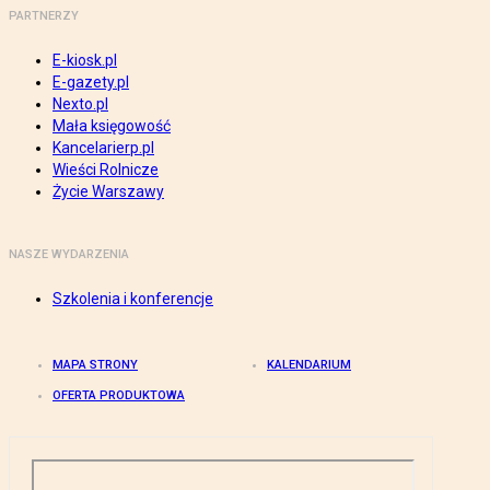
PARTNERZY
E-kiosk.pl
E-gazety.pl
Nexto.pl
Mała księgowość
Kancelarierp.pl
Wieści Rolnicze
Życie Warszawy
NASZE WYDARZENIA
Szkolenia i konferencje
MAPA STRONY
KALENDARIUM
OFERTA PRODUKTOWA