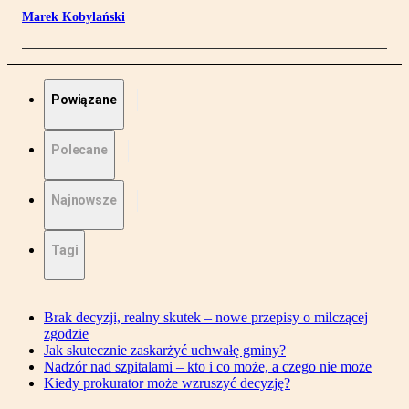
Marek Kobylański
Powiązane
Polecane
Najnowsze
Tagi
Brak decyzji, realny skutek – nowe przepisy o milczącej
zgodzie
Jak skutecznie zaskarżyć uchwałę gminy?
Nadzór nad szpitalami – kto i co może, a czego nie może
Kiedy prokurator może wzruszyć decyzję?