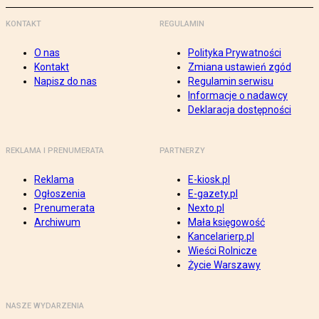
KONTAKT
REGULAMIN
O nas
Polityka Prywatności
Kontakt
Zmiana ustawień zgód
Napisz do nas
Regulamin serwisu
Informacje o nadawcy
Deklaracja dostępności
REKLAMA I PRENUMERATA
PARTNERZY
Reklama
E-kiosk.pl
Ogłoszenia
E-gazety.pl
Prenumerata
Nexto.pl
Archiwum
Mała księgowość
Kancelarierp.pl
Wieści Rolnicze
Życie Warszawy
NASZE WYDARZENIA