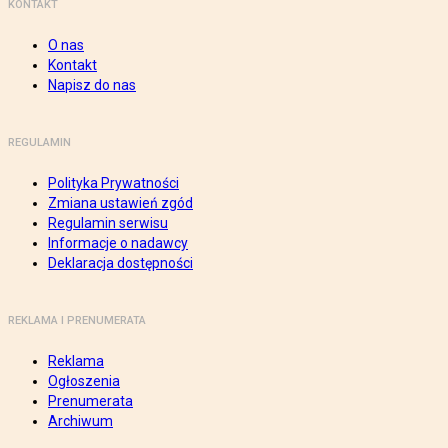
KONTAKT
O nas
Kontakt
Napisz do nas
REGULAMIN
Polityka Prywatności
Zmiana ustawień zgód
Regulamin serwisu
Informacje o nadawcy
Deklaracja dostępności
REKLAMA I PRENUMERATA
Reklama
Ogłoszenia
Prenumerata
Archiwum