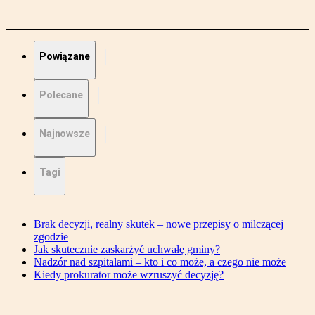
Powiązane
Polecane
Najnowsze
Tagi
Brak decyzji, realny skutek – nowe przepisy o milczącej
zgodzie
Jak skutecznie zaskarżyć uchwałę gminy?
Nadzór nad szpitalami – kto i co może, a czego nie może
Kiedy prokurator może wzruszyć decyzję?