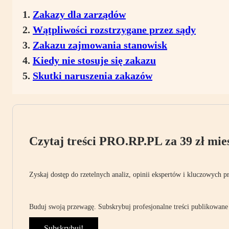
Zakazy dla zarządów
Wątpliwości rozstrzygane przez sądy
Zakazu zajmowania stanowisk
Kiedy nie stosuje się zakazu
Skutki naruszenia zakazów
Czytaj treści PRO.RP.PL za 39 zł mies
Zyskaj dostęp do rzetelnych analiz, opinii ekspertów i kluczowych p
Buduj swoją przewagę. Subskrybuj profesjonalne treści publikowane 
Subskrybuj!