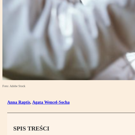
Foto: Adobe Stock
Anna Raptis
,
Agata Wencel-Socha
SPIS TREŚCI