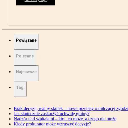
Powiązane
Polecane
Najnowsze
Tagi
Brak decyzji, realny skutek – nowe przepisy o milczącej zgodz
Jak skutecznie zaskarżyć uchwałę gminy?
Nadzór nad szpitalami – kto i co może, a czego nie może
Kiedy prokurator może wzruszyć decyzję?