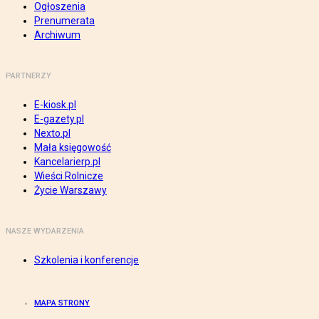
Ogłoszenia
Prenumerata
Archiwum
PARTNERZY
E-kiosk.pl
E-gazety.pl
Nexto.pl
Mała księgowość
Kancelarierp.pl
Wieści Rolnicze
Życie Warszawy
NASZE WYDARZENIA
Szkolenia i konferencje
MAPA STRONY