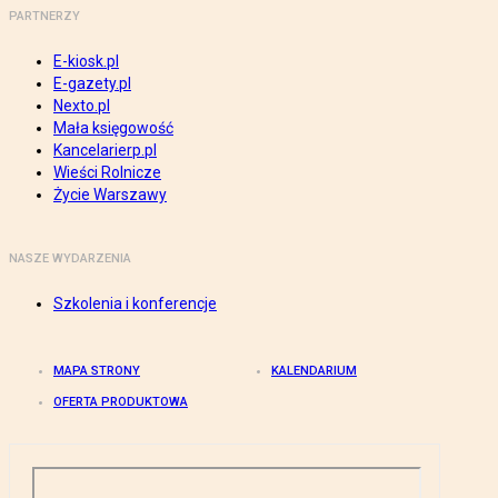
PARTNERZY
E-kiosk.pl
E-gazety.pl
Nexto.pl
Mała księgowość
Kancelarierp.pl
Wieści Rolnicze
Życie Warszawy
NASZE WYDARZENIA
Szkolenia i konferencje
MAPA STRONY
KALENDARIUM
OFERTA PRODUKTOWA