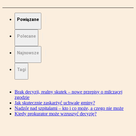
Powiązane
Polecane
Najnowsze
Tagi
Brak decyzji, realny skutek – nowe przepisy o milczącej
zgodzie
Jak skutecznie zaskarżyć uchwałę gminy?
Nadzór nad szpitalami – kto i co może, a czego nie może
Kiedy prokurator może wzruszyć decyzję?