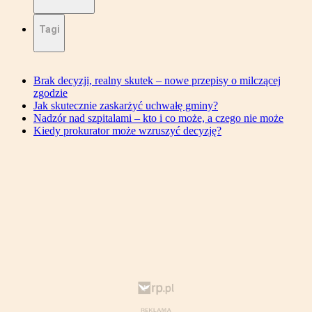
Tagi
Brak decyzji, realny skutek – nowe przepisy o milczącej
zgodzie
Jak skutecznie zaskarżyć uchwałę gminy?
Nadzór nad szpitalami – kto i co może, a czego nie może
Kiedy prokurator może wzruszyć decyzję?