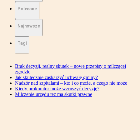
Polecane
Najnowsze
Tagi
Brak decyzji, realny skutek – nowe przepisy o milczącej
zgodzie
Jak skutecznie zaskarżyć uchwałę gminy?
Nadzór nad szpitalami – kto i co może, a czego nie może
Kiedy prokurator może wzruszyć decyzję?
Milczenie urzędu też ma skutki prawne