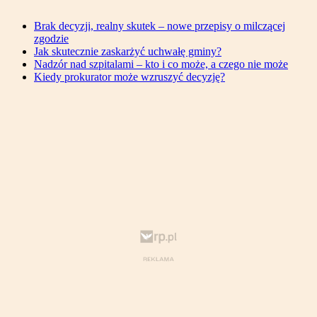
Brak decyzji, realny skutek – nowe przepisy o milczącej
zgodzie
Jak skutecznie zaskarżyć uchwałę gminy?
Nadzór nad szpitalami – kto i co może, a czego nie może
Kiedy prokurator może wzruszyć decyzję?