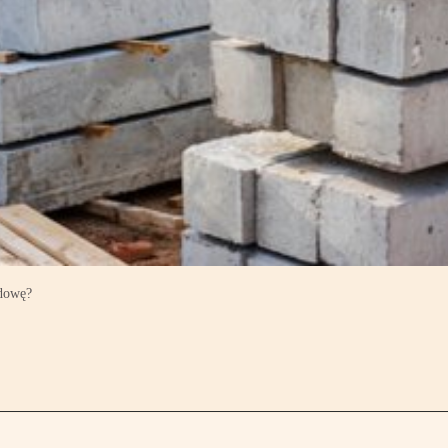
udowę?