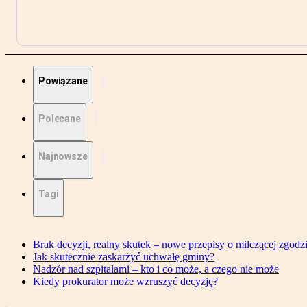
Powiązane
Polecane
Najnowsze
Tagi
Brak decyzji, realny skutek – nowe przepisy o milczącej zgodz
Jak skutecznie zaskarżyć uchwałę gminy?
Nadzór nad szpitalami – kto i co może, a czego nie może
Kiedy prokurator może wzruszyć decyzję?