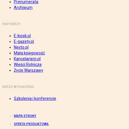
Prenumerata
Archiwum
PARTNERZY
E-kiosk.pl
E-gazety.pl
Nexto.pl
Mała księgowość
Kancelarierp.pl
Wieści Rolnicze
Życie Warszawy
NASZE WYDARZENIA
Szkolenia i konferencje
MAPA STRONY
OFERTA PRODUKTOWA