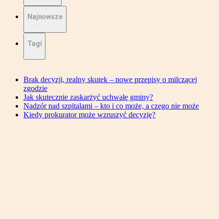
Najnowsze
Tagi
Brak decyzji, realny skutek – nowe przepisy o milczącej
zgodzie
Jak skutecznie zaskarżyć uchwałę gminy?
Nadzór nad szpitalami – kto i co może, a czego nie może
Kiedy prokurator może wzruszyć decyzję?