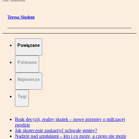
Foto: AdobeStock
Teresa Siudem
Powiązane
Polecane
Najnowsze
Tagi
Brak decyzji, realny skutek – nowe przepisy o milczącej
zgodzie
Jak skutecznie zaskarżyć uchwałę gminy?
Nadzór nad szpitalami – kto i co może, a czego nie może