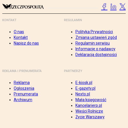
KONTAKT
REGULAMIN
O nas
Polityka Prywatności
Kontakt
Zmiana ustawień zgód
Napisz do nas
Regulamin serwisu
Informacje o nadawcy
Deklaracja dostępności
REKLAMA I PRENUMERATA
PARTNERZY
Reklama
E-kiosk.pl
Ogłoszenia
E-gazety.pl
Prenumerata
Nexto.pl
Archiwum
Mała księgowość
Kancelarierp.pl
Wieści Rolnicze
Życie Warszawy