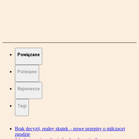
Powiązane
Polecane
Najnowsze
Tagi
Brak decyzji, realny skutek – nowe przepisy o milczącej
zgodzie