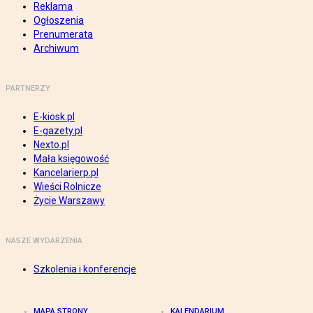
Reklama
Ogłoszenia
Prenumerata
Archiwum
PARTNERZY
E-kiosk.pl
E-gazety.pl
Nexto.pl
Mała księgowość
Kancelarierp.pl
Wieści Rolnicze
Życie Warszawy
NASZE WYDARZENIA
Szkolenia i konferencje
MAPA STRONY
KALENDARIUM