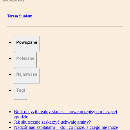
Foto: Adobe Stock
Teresa Siudem
Powiązane
Polecane
Najnowsze
Tagi
Brak decyzji, realny skutek – nowe przepisy o milczącej
zgodzie
Jak skutecznie zaskarżyć uchwałę gminy?
Nadzór nad szpitalami – kto i co może, a czego nie może