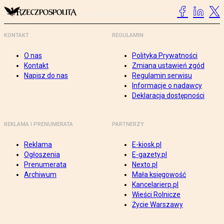
KONTAKT
REGULAMIN
O nas
Polityka Prywatności
Kontakt
Zmiana ustawień zgód
Napisz do nas
Regulamin serwisu
Informacje o nadawcy
Deklaracja dostępności
REKLAMA I PRENUMERATA
PARTNERZY
Reklama
E-kiosk.pl
Ogłoszenia
E-gazety.pl
Prenumerata
Nexto.pl
Archiwum
Mała księgowość
Kancelarierp.pl
Wieści Rolnicze
Życie Warszawy