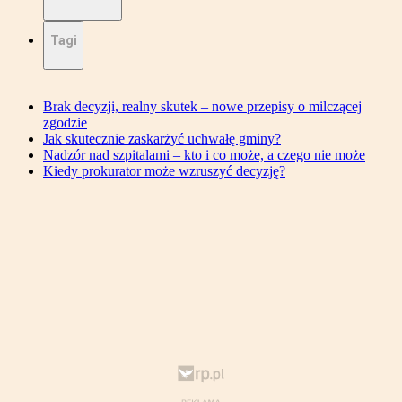
Tagi
Brak decyzji, realny skutek – nowe przepisy o milczącej
zgodzie
Jak skutecznie zaskarżyć uchwałę gminy?
Nadzór nad szpitalami – kto i co może, a czego nie może
Kiedy prokurator może wzruszyć decyzję?