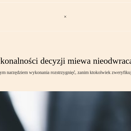
konalności decyzji miewa nieodwraca
dnym narzędziem wykonania rozstrzygnięć, zanim ktokolwiek zweryfikuj