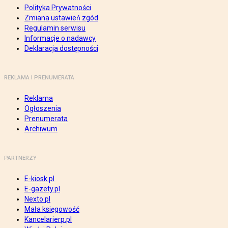
Polityka Prywatności
Zmiana ustawień zgód
Regulamin serwisu
Informacje o nadawcy
Deklaracja dostępności
REKLAMA I PRENUMERATA
Reklama
Ogłoszenia
Prenumerata
Archiwum
PARTNERZY
E-kiosk.pl
E-gazety.pl
Nexto.pl
Mała księgowość
Kancelarierp.pl