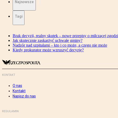
Najnowsze
Tagi
Brak decyzji, realny skutek – nowe przepisy o milczącej zgodz
Jak skutecznie zaskarżyć uchwałę gminy?
Nadzór nad szpitalami – kto i co może, a czego nie może
Kiedy prokurator może wzruszyć decyzję?
KONTAKT
O nas
Kontakt
Napisz do nas
REGULAMIN