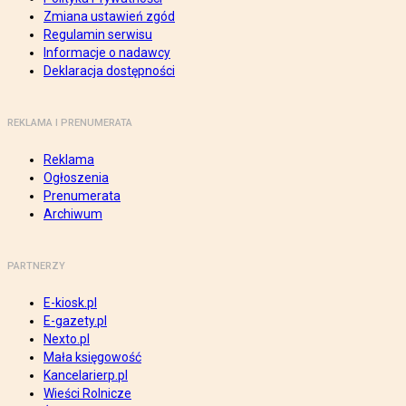
Zmiana ustawień zgód
Regulamin serwisu
Informacje o nadawcy
Deklaracja dostępności
REKLAMA I PRENUMERATA
Reklama
Ogłoszenia
Prenumerata
Archiwum
PARTNERZY
E-kiosk.pl
E-gazety.pl
Nexto.pl
Mała księgowość
Kancelarierp.pl
Wieści Rolnicze