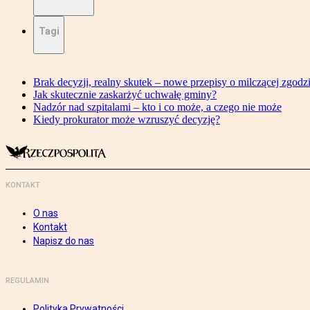
Tagi
Brak decyzji, realny skutek – nowe przepisy o milczącej zgodz
Jak skutecznie zaskarżyć uchwałę gminy?
Nadzór nad szpitalami – kto i co może, a czego nie może
Kiedy prokurator może wzruszyć decyzję?
KONTAKT
O nas
Kontakt
Napisz do nas
REGULAMIN
Polityka Prywatności