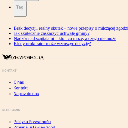
Tagi
Brak decyzji, realny skutek – nowe przepisy o milczącej zgodz
Jak skutecznie zaskarżyć uchwałę gminy?
Nadzór nad szpitalami – kto i co może, a czego nie może
Kiedy prokurator może wzruszyć decyzję?
KONTAKT
O nas
Kontakt
Napisz do nas
REGULAMIN
Polityka Prywatności
Zmiana ustawień zgód