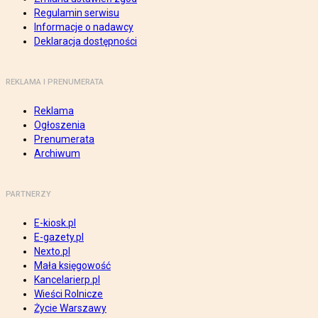
Regulamin serwisu
Informacje o nadawcy
Deklaracja dostępności
REKLAMA I PRENUMERATA
Reklama
Ogłoszenia
Prenumerata
Archiwum
PARTNERZY
E-kiosk.pl
E-gazety.pl
Nexto.pl
Mała księgowość
Kancelarierp.pl
Wieści Rolnicze
Życie Warszawy