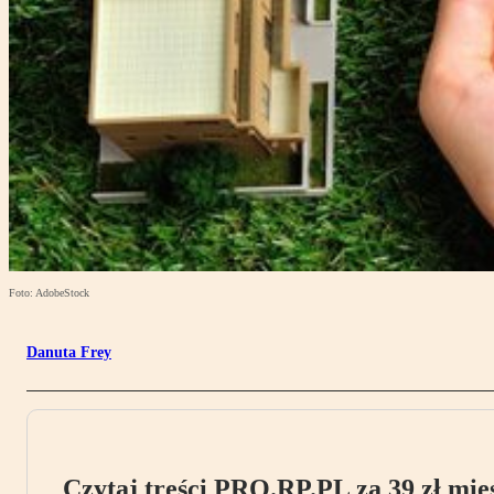
Foto: AdobeStock
Danuta Frey
Czytaj treści PRO.RP.PL za 39 zł mies