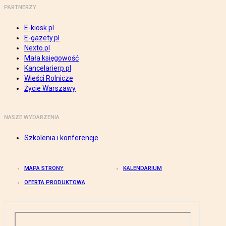
PARTNERZY
E-kiosk.pl
E-gazety.pl
Nexto.pl
Mała księgowość
Kancelarierp.pl
Wieści Rolnicze
Życie Warszawy
NASZE WYDARZENIA
Szkolenia i konferencje
MAPA STRONY
KALENDARIUM
OFERTA PRODUKTOWA