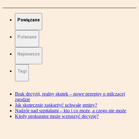
Powiązane
Polecane
Najnowsze
Tagi
Brak decyzji, realny skutek – nowe przepisy o milczącej
zgodzie
Jak skutecznie zaskarżyć uchwałę gminy?
Nadzór nad szpitalami – kto i co może, a czego nie może
Kiedy prokurator może wzruszyć decyzję?