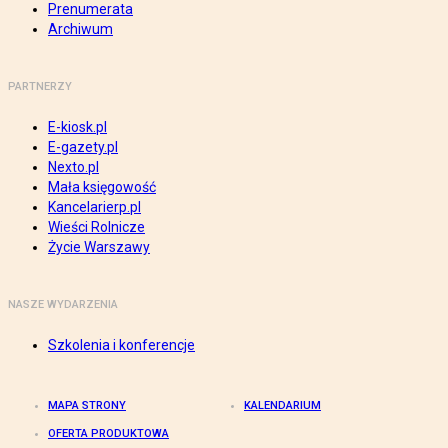
Prenumerata
Archiwum
PARTNERZY
E-kiosk.pl
E-gazety.pl
Nexto.pl
Mała księgowość
Kancelarierp.pl
Wieści Rolnicze
Życie Warszawy
NASZE WYDARZENIA
Szkolenia i konferencje
MAPA STRONY
KALENDARIUM
OFERTA PRODUKTOWA