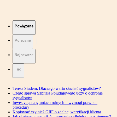
Powiązane
Polecane
Najnowsze
Tagi
Teresa Siudem: Dlaczego warto słuchać sygnalistów?
Czego sprawa Szpitala Południowego uczy o ochronie
sygnalistów
Inwestycja na gruntach rolnych – wymogi prawne i
procedury
Kopiować czy nie? GIIF o zdalnej weryfikacji klienta
Jak skutecznie rozwijać innowacje z silniejszym partnerem?