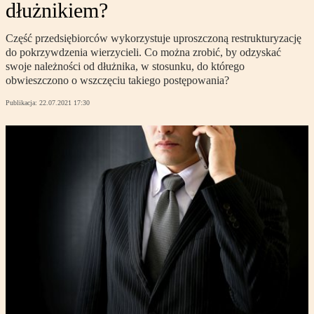
dłużnikiem?
Część przedsiębiorców wykorzystuje uproszczoną restrukturyzację
do pokrzywdzenia wierzycieli. Co można zrobić, by odzyskać
swoje należności od dłużnika, w stosunku, do którego
obwieszczono o wszczęciu takiego postępowania?
Publikacja:
22.07.2021 17:30