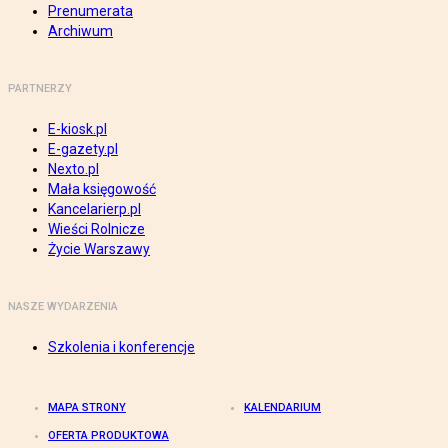
Prenumerata
Archiwum
PARTNERZY
E-kiosk.pl
E-gazety.pl
Nexto.pl
Mała księgowość
Kancelarierp.pl
Wieści Rolnicze
Życie Warszawy
NASZE WYDARZENIA
Szkolenia i konferencje
MAPA STRONY
KALENDARIUM
OFERTA PRODUKTOWA