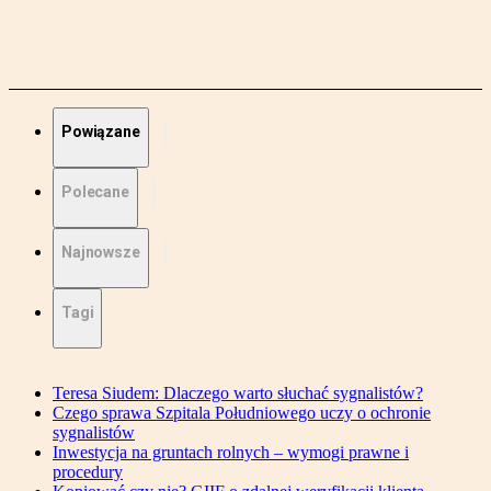
Powiązane
Polecane
Najnowsze
Tagi
Teresa Siudem: Dlaczego warto słuchać sygnalistów?
Czego sprawa Szpitala Południowego uczy o ochronie
sygnalistów
Inwestycja na gruntach rolnych – wymogi prawne i
procedury