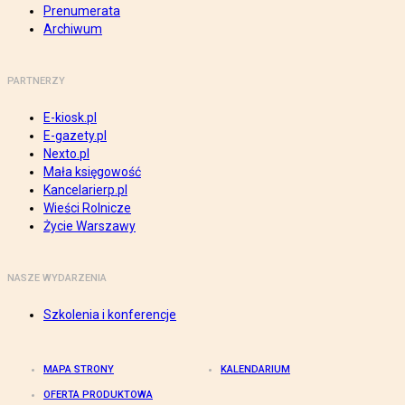
Prenumerata
Archiwum
PARTNERZY
E-kiosk.pl
E-gazety.pl
Nexto.pl
Mała księgowość
Kancelarierp.pl
Wieści Rolnicze
Życie Warszawy
NASZE WYDARZENIA
Szkolenia i konferencje
MAPA STRONY
KALENDARIUM
OFERTA PRODUKTOWA