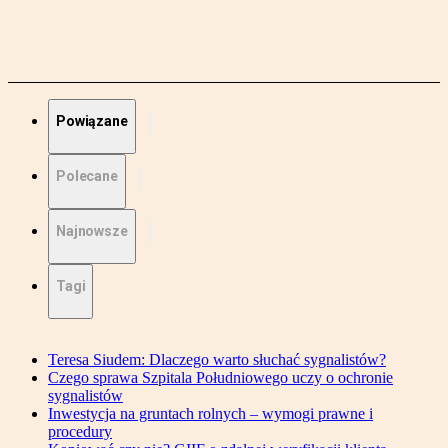
Powiązane
Polecane
Najnowsze
Tagi
Teresa Siudem: Dlaczego warto słuchać sygnalistów?
Czego sprawa Szpitala Południowego uczy o ochronie
sygnalistów
Inwestycja na gruntach rolnych – wymogi prawne i
procedury