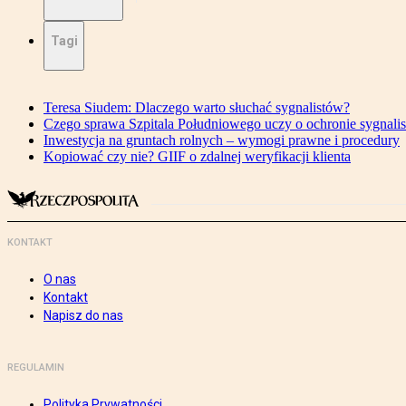
Tagi
Teresa Siudem: Dlaczego warto słuchać sygnalistów?
Czego sprawa Szpitala Południowego uczy o ochronie sygnali
Inwestycja na gruntach rolnych – wymogi prawne i procedury
Kopiować czy nie? GIIF o zdalnej weryfikacji klienta
KONTAKT
O nas
Kontakt
Napisz do nas
REGULAMIN
Polityka Prywatności