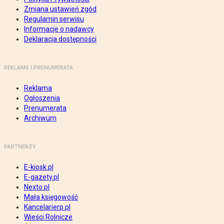
Zmiana ustawień zgód
Regulamin serwisu
Informacje o nadawcy
Deklaracja dostępności
REKLAMA I PRENUMERATA
Reklama
Ogłoszenia
Prenumerata
Archiwum
PARTNERZY
E-kiosk.pl
E-gazety.pl
Nexto.pl
Mała księgowość
Kancelarierp.pl
Wieści Rolnicze