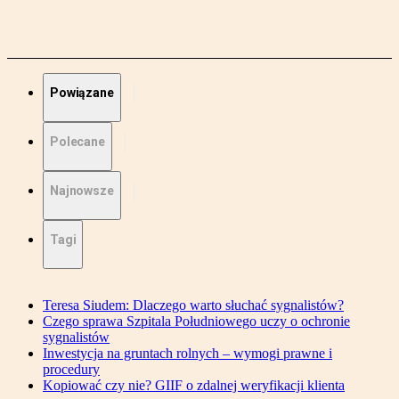
Powiązane
Polecane
Najnowsze
Tagi
Teresa Siudem: Dlaczego warto słuchać sygnalistów?
Czego sprawa Szpitala Południowego uczy o ochronie
sygnalistów
Inwestycja na gruntach rolnych – wymogi prawne i
procedury
Kopiować czy nie? GIIF o zdalnej weryfikacji klienta