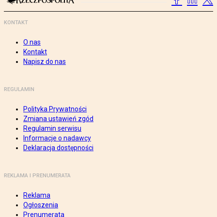
KONTAKT
O nas
Kontakt
Napisz do nas
REGULAMIN
Polityka Prywatności
Zmiana ustawień zgód
Regulamin serwisu
Informacje o nadawcy
Deklaracja dostępności
REKLAMA I PRENUMERATA
Reklama
Ogłoszenia
Prenumerata