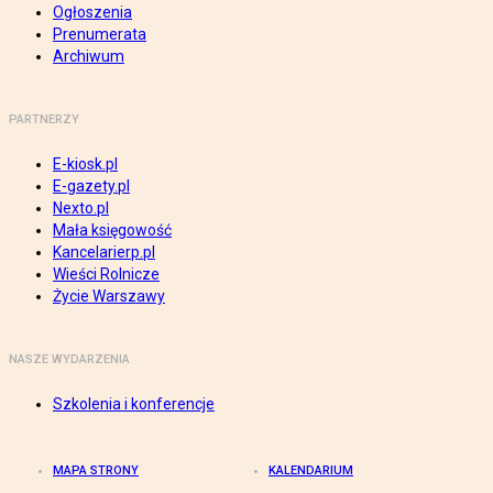
Ogłoszenia
Prenumerata
Archiwum
PARTNERZY
E-kiosk.pl
E-gazety.pl
Nexto.pl
Mała księgowość
Kancelarierp.pl
Wieści Rolnicze
Życie Warszawy
NASZE WYDARZENIA
Szkolenia i konferencje
MAPA STRONY
KALENDARIUM