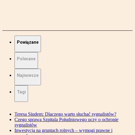
Powiązane
Polecane
Najnowsze
Tagi
Teresa Siudem: Dlaczego warto słuchać sygnalistów?
Czego sprawa Szpitala Południowego uczy o ochronie
sygnalistów
Inwestycja na gruntach rolnych – wymogi prawne i