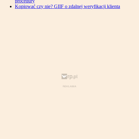
procedury
Kopiować czy nie? GIIF o zdalnej weryfikacji klienta