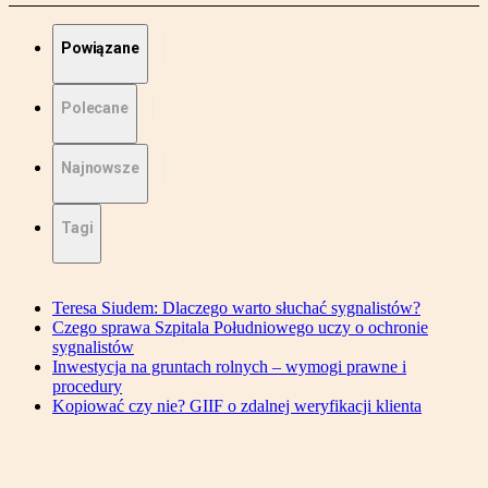
Powiązane
Polecane
Najnowsze
Tagi
Teresa Siudem: Dlaczego warto słuchać sygnalistów?
Czego sprawa Szpitala Południowego uczy o ochronie
sygnalistów
Inwestycja na gruntach rolnych – wymogi prawne i
procedury
Kopiować czy nie? GIIF o zdalnej weryfikacji klienta