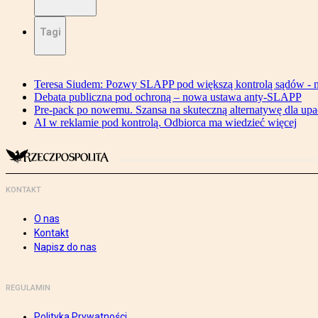
Tagi
Teresa Siudem: Pozwy SLAPP pod większą kontrolą sądów - n
Debata publiczna pod ochroną – nowa ustawa anty-SLAPP
Pre-pack po nowemu. Szansa na skuteczną alternatywę dla upa
AI w reklamie pod kontrolą. Odbiorca ma wiedzieć więcej
KONTAKT
O nas
Kontakt
Napisz do nas
REGULAMIN
Polityka Prywatności