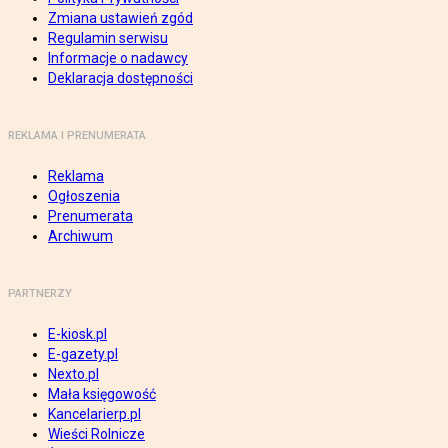
Zmiana ustawień zgód
Regulamin serwisu
Informacje o nadawcy
Deklaracja dostępności
REKLAMA I PRENUMERATA
Reklama
Ogłoszenia
Prenumerata
Archiwum
PARTNERZY
E-kiosk.pl
E-gazety.pl
Nexto.pl
Mała księgowość
Kancelarierp.pl
Wieści Rolnicze