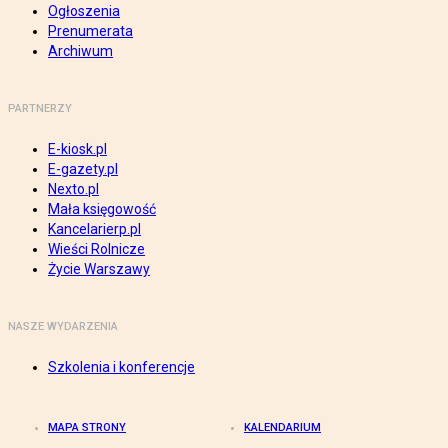
Ogłoszenia
Prenumerata
Archiwum
PARTNERZY
E-kiosk.pl
E-gazety.pl
Nexto.pl
Mała księgowość
Kancelarierp.pl
Wieści Rolnicze
Życie Warszawy
NASZE WYDARZENIA
Szkolenia i konferencje
MAPA STRONY
KALENDARIUM