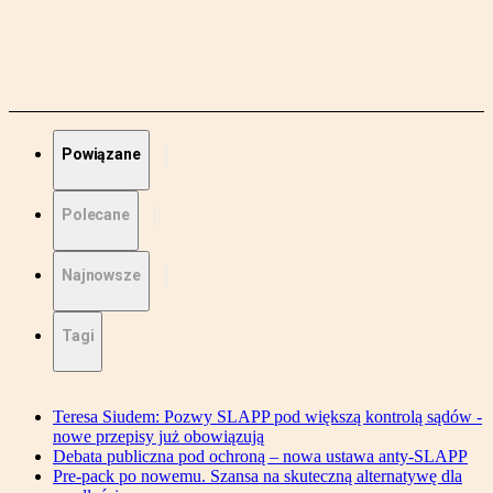
Powiązane
Polecane
Najnowsze
Tagi
Teresa Siudem: Pozwy SLAPP pod większą kontrolą sądów -
nowe przepisy już obowiązują
Debata publiczna pod ochroną – nowa ustawa anty-SLAPP
Pre-pack po nowemu. Szansa na skuteczną alternatywę dla