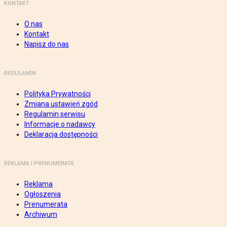
KONTAKT
O nas
Kontakt
Napisz do nas
REGULAMIN
Polityka Prywatności
Zmiana ustawień zgód
Regulamin serwisu
Informacje o nadawcy
Deklaracja dostępności
REKLAMA I PRENUMERATA
Reklama
Ogłoszenia
Prenumerata
Archiwum