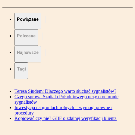
Powiązane
Polecane
Najnowsze
Tagi
Teresa Siudem: Dlaczego warto słuchać sygnalistów?
Czego sprawa Szpitala Południowego uczy o ochronie
sygnalistów
Inwestycja na gruntach rolnych – wymogi prawne i
procedury
Kopiować czy nie? GIIF o zdalnej weryfikacji klienta