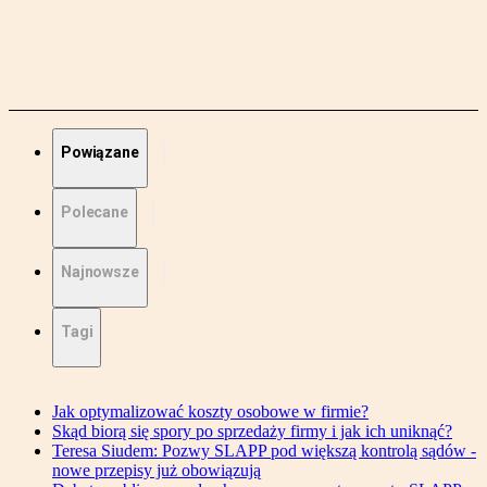
Powiązane
Polecane
Najnowsze
Tagi
Jak optymalizować koszty osobowe w firmie?
Skąd biorą się spory po sprzedaży firmy i jak ich uniknąć?
Teresa Siudem: Pozwy SLAPP pod większą kontrolą sądów -
nowe przepisy już obowiązują