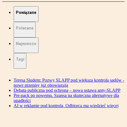
Powiązane
Polecane
Najnowsze
Tagi
Teresa Siudem: Pozwy SLAPP pod większą kontrolą sądów -
nowe przepisy już obowiązują
Debata publiczna pod ochroną – nowa ustawa anty-SLAPP
Pre-pack po nowemu. Szansa na skuteczną alternatywę dla
upadłości
AI w reklamie pod kontrolą. Odbiorca ma wiedzieć więcej