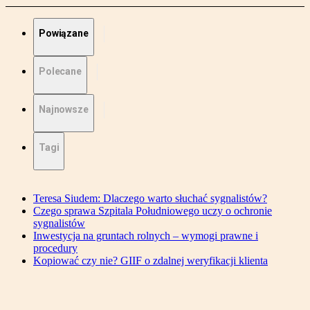
Powiązane
Polecane
Najnowsze
Tagi
Teresa Siudem: Dlaczego warto słuchać sygnalistów?
Czego sprawa Szpitala Południowego uczy o ochronie
sygnalistów
Inwestycja na gruntach rolnych – wymogi prawne i
procedury
Kopiować czy nie? GIIF o zdalnej weryfikacji klienta