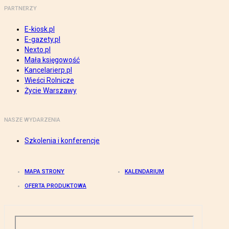
PARTNERZY
E-kiosk.pl
E-gazety.pl
Nexto.pl
Mała księgowość
Kancelarierp.pl
Wieści Rolnicze
Życie Warszawy
NASZE WYDARZENIA
Szkolenia i konferencje
MAPA STRONY
KALENDARIUM
OFERTA PRODUKTOWA