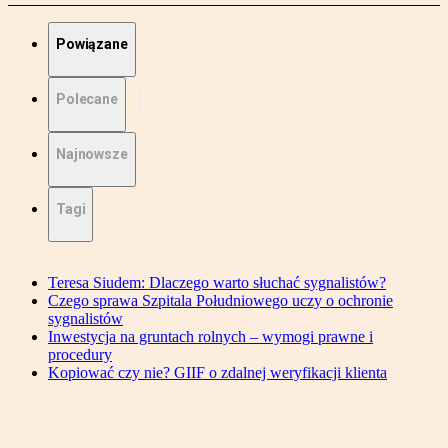
Powiązane
Polecane
Najnowsze
Tagi
Teresa Siudem: Dlaczego warto słuchać sygnalistów?
Czego sprawa Szpitala Południowego uczy o ochronie
sygnalistów
Inwestycja na gruntach rolnych – wymogi prawne i
procedury
Kopiować czy nie? GIIF o zdalnej weryfikacji klienta