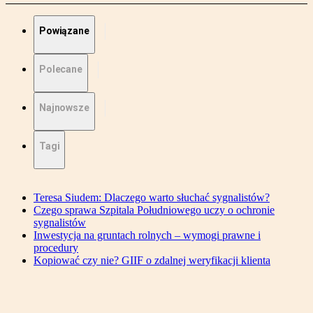
Powiązane
Polecane
Najnowsze
Tagi
Teresa Siudem: Dlaczego warto słuchać sygnalistów?
Czego sprawa Szpitala Południowego uczy o ochronie
sygnalistów
Inwestycja na gruntach rolnych – wymogi prawne i
procedury
Kopiować czy nie? GIIF o zdalnej weryfikacji klienta