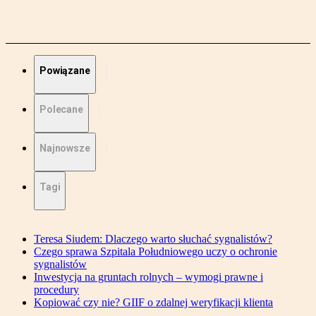
Powiązane
Polecane
Najnowsze
Tagi
Teresa Siudem: Dlaczego warto słuchać sygnalistów?
Czego sprawa Szpitala Południowego uczy o ochronie
sygnalistów
Inwestycja na gruntach rolnych – wymogi prawne i
procedury
Kopiować czy nie? GIIF o zdalnej weryfikacji klienta