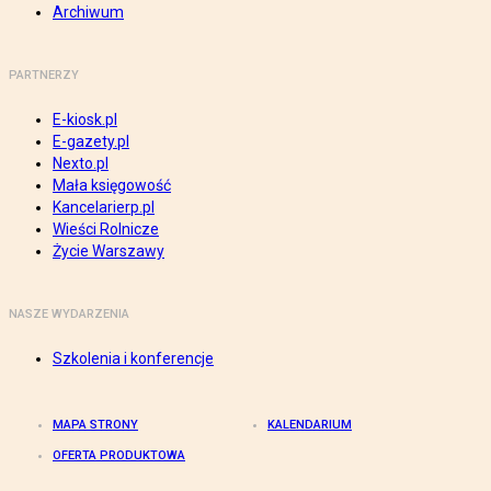
Archiwum
PARTNERZY
E-kiosk.pl
E-gazety.pl
Nexto.pl
Mała księgowość
Kancelarierp.pl
Wieści Rolnicze
Życie Warszawy
NASZE WYDARZENIA
Szkolenia i konferencje
MAPA STRONY
KALENDARIUM
OFERTA PRODUKTOWA