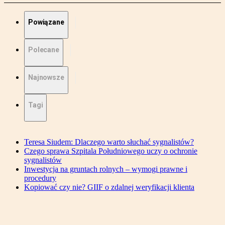
Powiązane
Polecane
Najnowsze
Tagi
Teresa Siudem: Dlaczego warto słuchać sygnalistów?
Czego sprawa Szpitala Południowego uczy o ochronie
sygnalistów
Inwestycja na gruntach rolnych – wymogi prawne i
procedury
Kopiować czy nie? GIIF o zdalnej weryfikacji klienta