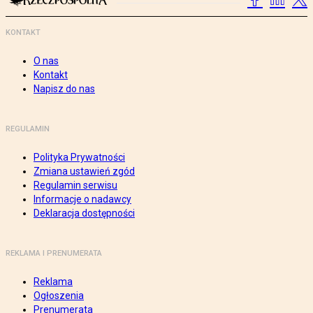
KONTAKT
O nas
Kontakt
Napisz do nas
REGULAMIN
Polityka Prywatności
Zmiana ustawień zgód
Regulamin serwisu
Informacje o nadawcy
Deklaracja dostępności
REKLAMA I PRENUMERATA
Reklama
Ogłoszenia
Prenumerata