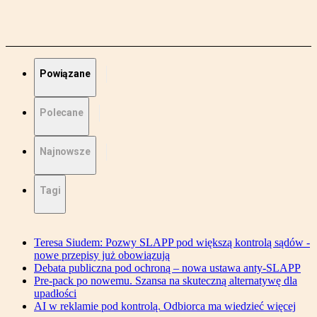
Powiązane
Polecane
Najnowsze
Tagi
Teresa Siudem: Pozwy SLAPP pod większą kontrolą sądów -
nowe przepisy już obowiązują
Debata publiczna pod ochroną – nowa ustawa anty-SLAPP
Pre-pack po nowemu. Szansa na skuteczną alternatywę dla
upadłości
AI w reklamie pod kontrolą. Odbiorca ma wiedzieć więcej