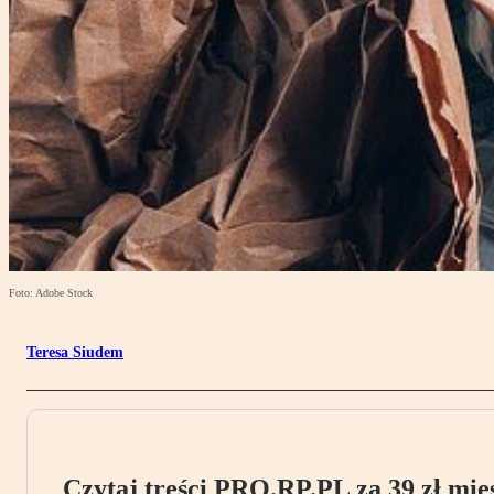
Foto: Adobe Stock
Teresa Siudem
Czytaj treści PRO.RP.PL za 39 zł mies