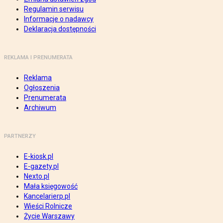
Regulamin serwisu
Informacje o nadawcy
Deklaracja dostępności
REKLAMA I PRENUMERATA
Reklama
Ogłoszenia
Prenumerata
Archiwum
PARTNERZY
E-kiosk.pl
E-gazety.pl
Nexto.pl
Mała księgowość
Kancelarierp.pl
Wieści Rolnicze
Życie Warszawy