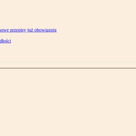
owe przepisy już obowiązują
dłości