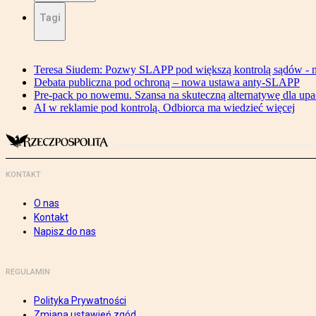
Tagi
Teresa Siudem: Pozwy SLAPP pod większą kontrolą sądów - n
Debata publiczna pod ochroną – nowa ustawa anty-SLAPP
Pre-pack po nowemu. Szansa na skuteczną alternatywę dla upa
AI w reklamie pod kontrolą. Odbiorca ma wiedzieć więcej
KONTAKT
O nas
Kontakt
Napisz do nas
REGULAMIN
Polityka Prywatności
Zmiana ustawień zgód