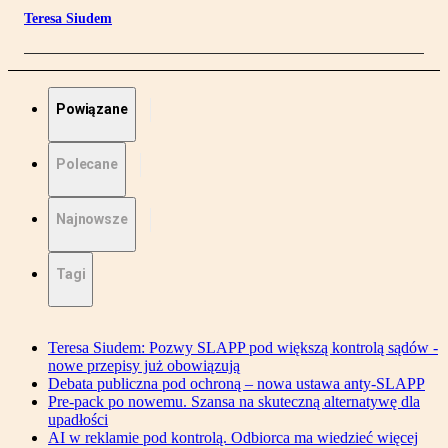
Teresa Siudem
Powiązane
Polecane
Najnowsze
Tagi
Teresa Siudem: Pozwy SLAPP pod większą kontrolą sądów -
nowe przepisy już obowiązują
Debata publiczna pod ochroną – nowa ustawa anty-SLAPP
Pre-pack po nowemu. Szansa na skuteczną alternatywę dla
upadłości
AI w reklamie pod kontrolą. Odbiorca ma wiedzieć więcej