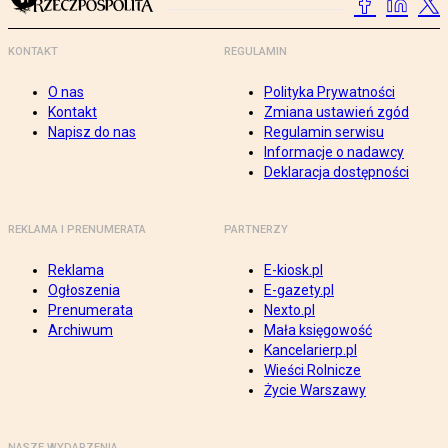
KONTAKT
REGULAMIN
O nas
Polityka Prywatności
Kontakt
Zmiana ustawień zgód
Napisz do nas
Regulamin serwisu
Informacje o nadawcy
Deklaracja dostępności
REKLAMA I PRENUMERATA
PARTNERZY
Reklama
E-kiosk.pl
Ogłoszenia
E-gazety.pl
Prenumerata
Nexto.pl
Archiwum
Mała księgowość
Kancelarierp.pl
Wieści Rolnicze
Życie Warszawy
NASZE WYDARZENIA