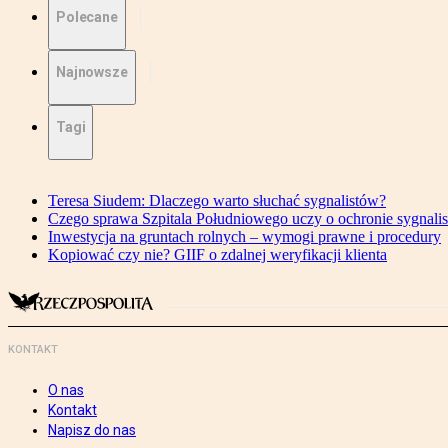
Polecane
Najnowsze
Tagi
Teresa Siudem: Dlaczego warto słuchać sygnalistów?
Czego sprawa Szpitala Południowego uczy o ochronie sygnali
Inwestycja na gruntach rolnych – wymogi prawne i procedury
Kopiować czy nie? GIIF o zdalnej weryfikacji klienta
KONTAKT
O nas
Kontakt
Napisz do nas