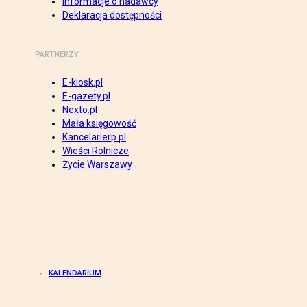
Informacje o nadawcy
Deklaracja dostępności
PARTNERZY
E-kiosk.pl
E-gazety.pl
Nexto.pl
Mała księgowość
Kancelarierp.pl
Wieści Rolnicze
Życie Warszawy
KALENDARIUM