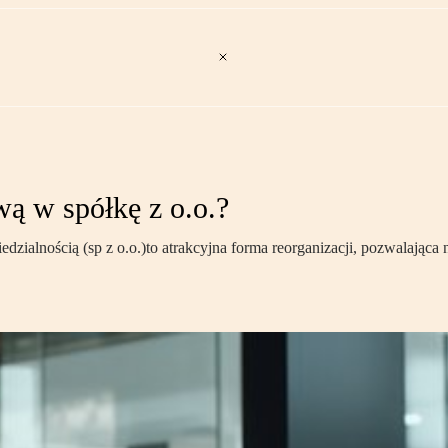
wą w spółkę z o.o.?
zialnością (sp z o.o.)to atrakcyjna forma reorganizacji, pozwalająca 