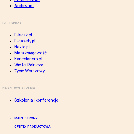
Archiwum
PARTNERZY
E-kiosk.pl
E-gazety.pl
Nexto.pl
Mała księgowość
Kancelarierp.pl
Wieści Rolnicze
Życie Warszawy
NASZE WYDARZENIA
Szkolenia i konferencje
MAPA STRONY
OFERTA PRODUKTOWA