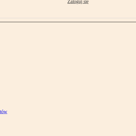
Zaloguj się
stów