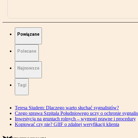
Powiązane
Polecane
Najnowsze
Tagi
Teresa Siudem: Dlaczego warto słuchać sygnalistów?
Czego sprawa Szpitala Południowego uczy o ochronie sygnali
Inwestycja na gruntach rolnych – wymogi prawne i procedury
Kopiować czy nie? GIIF o zdalnej weryfikacji klienta