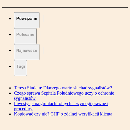
Powiązane
Polecane
Najnowsze
Tagi
Teresa Siudem: Dlaczego warto słuchać sygnalistów?
Czego sprawa Szpitala Południowego uczy o ochronie
sygnalistów
Inwestycja na gruntach rolnych – wymogi prawne i
procedury
Kopiować czy nie? GIIF o zdalnej weryfikacji klienta