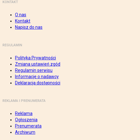
KONTAKT
O nas
Kontakt
Napisz do nas
REGULAMIN
Polityka Prywatności
Zmiana ustawień zgód
Regulamin serwisu
Informacje o nadawcy
Deklaracja dostępności
REKLAMA I PRENUMERATA
Reklama
Ogłoszenia
Prenumerata
Archiwum