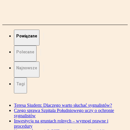
Powiązane
Polecane
Najnowsze
Tagi
Teresa Siudem: Dlaczego warto słuchać sygnalistów?
Czego sprawa Szpitala Południowego uczy o ochronie
sygnalistów
Inwestycja na gruntach rolnych – wymogi prawne i
procedury