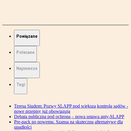
Powiązane
Polecane
Najnowsze
Tagi
Teresa Siudem: Pozwy SLAPP pod większą kontrolą sądów -
nowe przepisy już obowiązują
Debata publiczna pod ochroną – nowa ustawa anty-SLAPP
Pre-pack po nowemu. Szansa na skuteczną alternatywę dla
upadłości