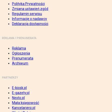
Polityka Prywatności
Zmiana ustawień zgód
Regulamin serwisu
Informacje o nadawcy
Deklaracja dostępności
REKLAMA I PRENUMERATA
Reklama
Ogłoszenia
Prenumerata
Archiwum
PARTNERZY
E-kiosk.pl
E-gazety.pl
Nexto.pl
Mała księgowość
Kancelarierp.pl