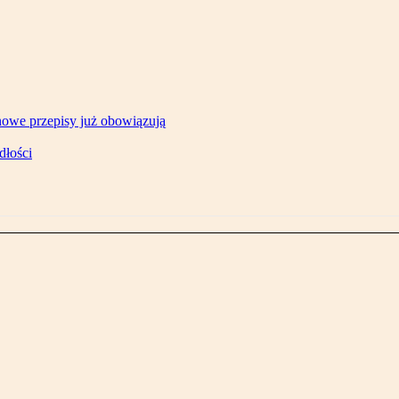
owe przepisy już obowiązują
dłości