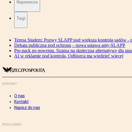
Najnowsze
Tagi
Teresa Siudem: Pozwy SLAPP pod większą kontrolą sądów - n
Debata publiczna pod ochroną – nowa ustawa anty-SLAPP
Pre-pack po nowemu. Szansa na skuteczną alternatywę dla upa
AI w reklamie pod kontrolą. Odbiorca ma wiedzieć więcej
KONTAKT
O nas
Kontakt
Napisz do nas
REGULAMIN