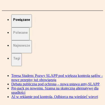
Powiązane
Polecane
Najnowsze
Tagi
Teresa Siudem: Pozwy SLAPP pod większą kontrolą sądów -
nowe przepisy już obowiązują
Debata publiczna pod ochroną – nowa ustawa anty-SLAPP
Pre-pack po nowemu. Szansa na skuteczną alternatywę dla
upadłości
AI w reklamie pod kontrolą. Odbiorca ma wiedzieć więcej