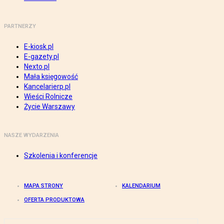
PARTNERZY
E-kiosk.pl
E-gazety.pl
Nexto.pl
Mała księgowość
Kancelarierp.pl
Wieści Rolnicze
Życie Warszawy
NASZE WYDARZENIA
Szkolenia i konferencje
MAPA STRONY
KALENDARIUM
OFERTA PRODUKTOWA