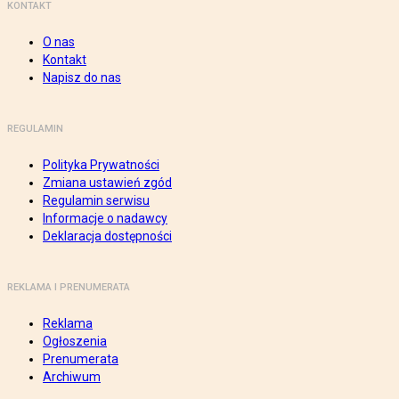
KONTAKT
O nas
Kontakt
Napisz do nas
REGULAMIN
Polityka Prywatności
Zmiana ustawień zgód
Regulamin serwisu
Informacje o nadawcy
Deklaracja dostępności
REKLAMA I PRENUMERATA
Reklama
Ogłoszenia
Prenumerata
Archiwum