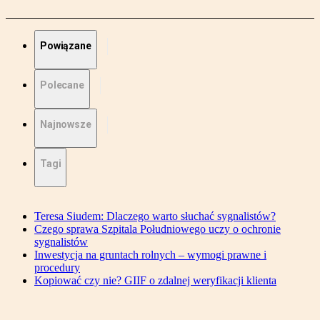
Powiązane
Polecane
Najnowsze
Tagi
Teresa Siudem: Dlaczego warto słuchać sygnalistów?
Czego sprawa Szpitala Południowego uczy o ochronie
sygnalistów
Inwestycja na gruntach rolnych – wymogi prawne i
procedury
Kopiować czy nie? GIIF o zdalnej weryfikacji klienta