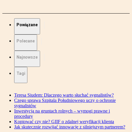
Powiązane
Polecane
Najnowsze
Tagi
Teresa Siudem: Dlaczego warto słuchać sygnalistów?
Czego sprawa Szpitala Południowego uczy o ochronie
sygnalistów
Inwestycja na gruntach rolnych – wymogi prawne i
procedury
Kopiować czy nie? GIIF o zdalnej weryfikacji klienta
Jak skutecznie rozwijać innowacje z silniejszym partnerem?