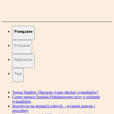
Powiązane
Polecane
Najnowsze
Tagi
Teresa Siudem: Dlaczego warto słuchać sygnalistów?
Czego sprawa Szpitala Południowego uczy o ochronie
sygnalistów
Inwestycja na gruntach rolnych – wymogi prawne i
procedury