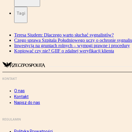
Tagi
Teresa Siudem: Dlaczego warto słuchać sygnalistów?
Czego sprawa Szpitala Południowego uczy o ochronie sygnali
Inwestycja na gruntach rolnych – wymogi prawne i procedury
Kopiować czy nie? GIIF o zdalnej weryfikacji klienta
KONTAKT
O nas
Kontakt
Napisz do nas
REGULAMIN
Polityka Prywatności