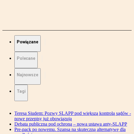
Powiązane
Polecane
Najnowsze
Tagi
Teresa Siudem: Pozwy SLAPP pod większą kontrolą sądów -
nowe przepisy już obowiązują
Debata publiczna pod ochroną – nowa ustawa anty-SLAPP
Pre-pack po nowemu. Szansa na skuteczną alternatywę dla