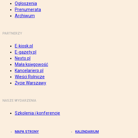
Ogłoszenia
Prenumerata
Archiwum
PARTNERZY
E-kiosk.pl
E-gazety.pl
Nexto.pl
Mała księgowość
Kancelarierp.pl
Wieści Rolnicze
Życie Warszawy
NASZE WYDARZENIA
Szkolenia i konferencje
MAPA STRONY
KALENDARIUM